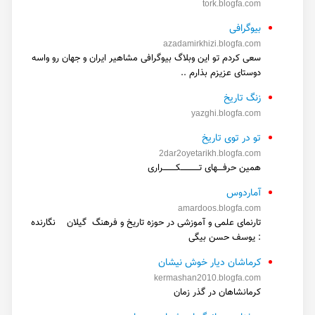
tork.blogfa.com
بیوگرافی
azadamirkhizi.blogfa.com
سعی کردم تو این وبلاگ بیوگرافی مشاهیر ایران و جهان رو واسه
دوستای عزیزم بذارم ..
زنگ تاریخ
yazghi.blogfa.com
تو در توی تاریخ
2dar2oyetarikh.blogfa.com
همین حرفــــهای تـــــــــــــکـــــــــراری
آماردوس
amardoos.blogfa.com
تارنمای علمی و آموزشی در حوزه تاریخ و فرهنگ گیلان نگارنده
: یوسف حسن بیگی
کرماشان دیار خوش نیشان
kermashan2010.blogfa.com
کرمانشاهان در گذر زمان