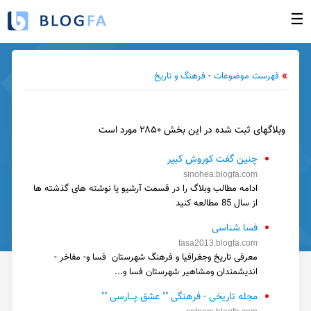
☰
صفحه نخست
»
فهرست موضوعات
-
فرهنگ و تاریخ
ورود به بخش مدیریت
ساخت وبلاگ جدید
وبلاگهای ثبت شده در این بخش ۲۸۵۰ مورد است
وبلاگهای بروز شده
فهرست وبلاگها
چنین گفت کوروش کبیر
sinohea.blogfa.com
راهنما
ادامه مطالب وبلاگ را در قسمت آرشیو یا نوشته های گذشته ها
از سال 85 مطالعه کنید
گزارش تخلف
فسا شناسی
تبلیغات در وبلاگها
fasa2013.blogfa.com
تماس با ما
معرفی تاریخ وجغرافیا و فرهنگ شهرستان فسا و- مفاخر -
اندیشمندان ومشاهیر شهرستان فسا و...
مجله تاریخی - فرهنگی "" عشق پـــارسی ""