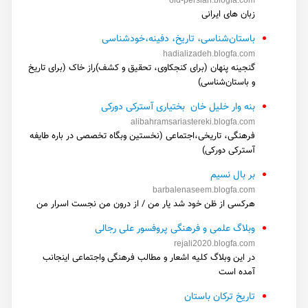
old-persian.blogfa.com
زبان های ایرانی
باستان‌شناسی، تاریخ، دفینه،خودشناسی
hadializadeh.blogfa.com
گنجینه پنهان (برای کنجکاوی، تحقیق و کشف)راز خاک (برای تاریخ
و باستان‌شناسی)
بنه وار خليل خان بختياری آسترکی دورکی
alibahramsariastereki.blogfa.com
فرهنگی، تاريخی،اجتماعی (نخستین وبگاه تخصصی در باره طایفه
آسترکی دورکی)
بر بال نسیم
barbalenaseem.blogfa.com
هرکسی از ظن خود شد یار من / از درون من نجست اسرار من
وبلاگ علمی و فرهنگی پروفسور علی رجالی
rejali2020.blogfa.com
در این وبلاگ کلیه اشعار و مطالب فرهنگی واجتماعی اینجانب
آمده است
تاریخ ترکان باستان