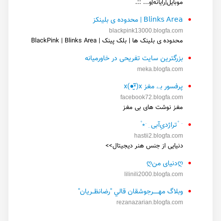
موبایل|رایانه|و... ::.
𝖡𝗅𝗂𝗇𝗄𝗌 𝖠𝗋𝖾𝖺 | محدوده ی بلینکز
blackpink13000.blogfa.com
محدوده ی بلینک ها | بلک پینک | BlackPink | Blinks Area
بزرگترین سایت تفریحی در خاورمیانه
meka.blogfa.com
پرفسور بے مغز x(●̮̮̃•̃)x
facebook72.blogfa.com
مغز نوشت های بی مغز
ˑ ۫تراژدیِ‌آبی ִ ˑ⭒ ۫
hastii2.blogfa.com
دنیایی از جنس هنر دیجیتال>>
ღدنیای منღ
lilinili2000.blogfa.com
وبلاگ مهـــــرجوشقان قالي "رضانظــریان"
rezanazarian.blogfa.com