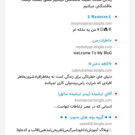
زندگی سخت نسیت ماسختش میکنیم عشق قشنگ نیست
ماقشنگش میکنیم
🌷𝕹𝖆𝖘𝖙𝖆𝖗𝖆𝖓🌷
blognastaran.blogfa.com
🥂👸🏻🍷من یه ملکه ام
خاطرات من
mydailyap.blogfa.com
weLcome To My BloG
☕کافه دختر☕
cafehdokhtar.blogfa.com
دنیای جای خطرناکی برای زندگی است نه بخاطرافرادشروربخاطر
افرادی که شرارت رامی‌بینندولی کاری نمیکنند
آقاي ترشیده (پسر ترشیده سابق)
torshipesar.blogfa.com
انسانی که در عصر ارتباطات تنهاست...
◄◄گروه بچه های جنوب ►►
saeid09.blogfa.com
.::وبلاگ آموزش|دانلود|سرگرمی|تفریحی|مذهبی|قالب و کدجاوا|