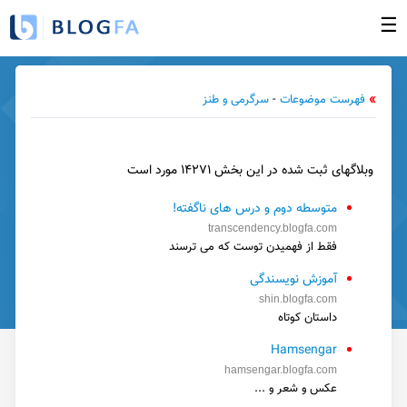
☰
صفحه نخست
»
فهرست موضوعات
-
سرگرمی و طنز
ورود به بخش مدیریت
ساخت وبلاگ جدید
وبلاگهای ثبت شده در این بخش ۱۴۲۷۱ مورد است
وبلاگهای بروز شده
فهرست وبلاگها
متوسطه دوم و درس های ناگفته!
transcendency.blogfa.com
راهنما
فقط از فهمیدن توست که می ترسند
گزارش تخلف
آموزش نویسندگی
shin.blogfa.com
تبلیغات در وبلاگها
داستان کوتاه
تماس با ما
Hamsengar
hamsengar.blogfa.com
عکس و شعر و .‌..